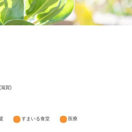
(滋賀)
援
すまいる食堂
医療