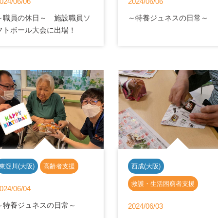
024/06/06
2024/06/06
～職員の休日～ 施設職員ソ
～特養ジュネスの日常～
フトボール大会に出場！
東淀川(大阪)
高齢者支援
西成(大阪)
救護・生活困窮者支援
024/06/04
～特養ジュネスの日常～
2024/06/03