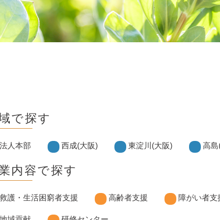
域で探す
法人本部
西成(大阪)
東淀川(大阪)
高島
業内容で探す
救護・生活困窮者支援
高齢者支援
障がい者支
地域貢献
研修センター