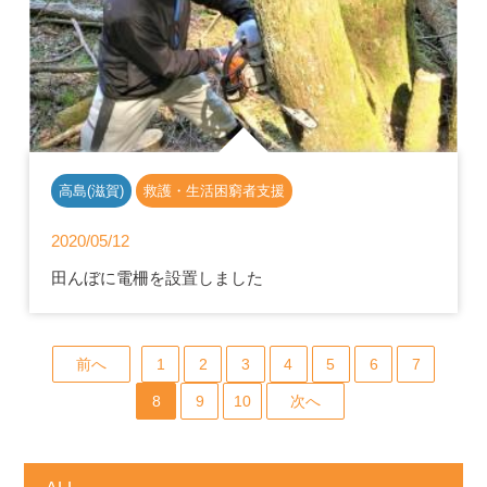
高島(滋賀)
救護・生活困窮者支援
2020/05/12
田んぼに電柵を設置しました
前へ
1
2
3
4
5
6
7
8
9
10
次へ