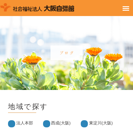
地域で探す
法人本部
西成(大阪)
東淀川(大阪)